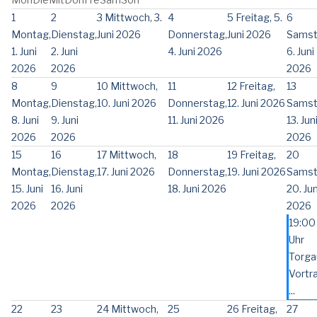
1
2
3
Mittwoch, 3.
4
5
Freitag, 5.
6
Montag,
Dienstag,
Juni 2026
Donnerstag,
Juni 2026
Samst
1. Juni
2. Juni
4. Juni 2026
6. Juni
2026
2026
2026
8
9
10
Mittwoch,
11
12
Freitag,
13
Montag,
Dienstag,
10. Juni 2026
Donnerstag,
12. Juni 2026
Samst
8. Juni
9. Juni
11. Juni 2026
13. Jun
2026
2026
2026
15
16
17
Mittwoch,
18
19
Freitag,
20
Montag,
Dienstag,
17. Juni 2026
Donnerstag,
19. Juni 2026
Samst
15. Juni
16. Juni
18. Juni 2026
20. Jun
2026
2026
2026
19:00
Uhr
Torga
Vortr
...
22
23
24
Mittwoch,
25
26
Freitag,
27