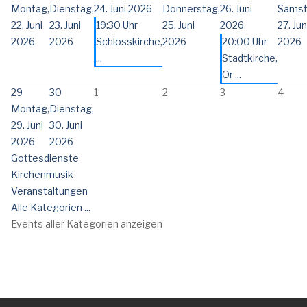
Montag,
Dienstag,
24. Juni 2026
Donnerstag,
26. Juni
Samst
22. Juni
23. Juni
19:30 Uhr
25. Juni
2026
27. Jun
2026
2026
Schlosskirche,
2026
20:00 Uhr
2026
...
Stadtkirche,
Or ...
29
30
1
2
3
4
Montag,
Dienstag,
29. Juni
30. Juni
2026
2026
Gottesdienste
Kirchenmusik
Veranstaltungen
Alle Kategorien ...
Events aller Kategorien anzeigen