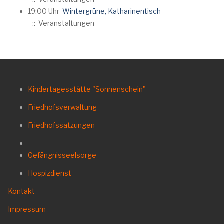
19:00 Uhr
Wintergrüne, Katharinentisch
:: Veranstaltungen
Kindertagesstätte "Sonnenschein"
Friedhofsverwaltung
Friedhofssatzungen
Gefängnisseelsorge
Hospizdienst
Kontakt
Impressum