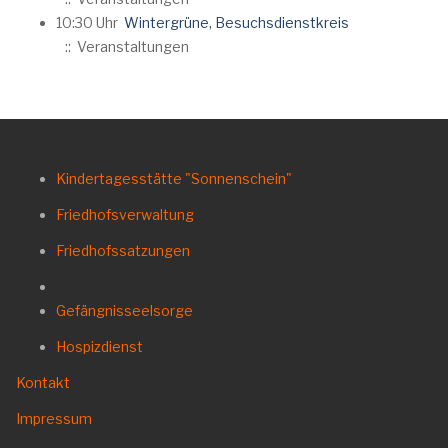
10:30 Uhr
Wintergrüne, Besuchsdienstkreis
:: Veranstaltungen
Kindertagesstätte "Sonnenschein"
Friedhofsverwaltung
Friedhofssatzungen
Gefängnisseelsorge
Hospizdienst
Kontakt
Impressum