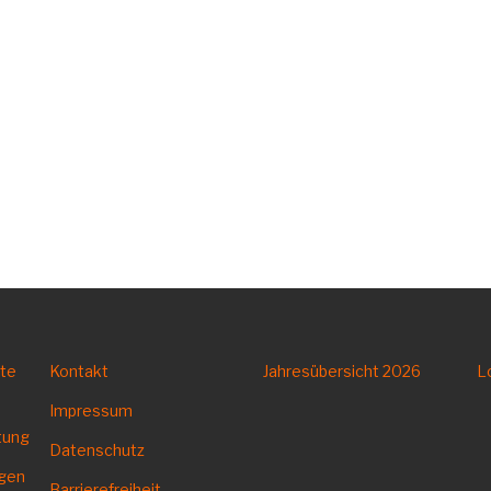
tte
Kontakt
Jahresübersicht
2026
L
Impressum
tung
Datenschutz
ngen
Barrierefreiheit