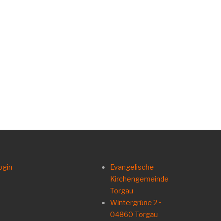
ogin
Evangelische
Kirchengemeinde
Torgau
Wintergrüne 2 •
04860 Torgau