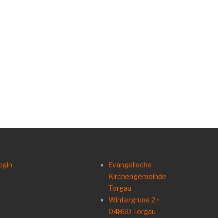
ogin
Evangelische
Kirchengemeinde
Torgau
Wintergrüne 2 •
04860 Torgau