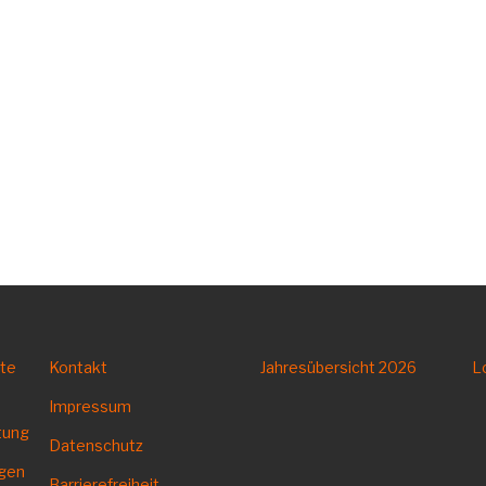
tte
Kontakt
Jahresübersicht
2026
L
Impressum
tung
Datenschutz
ngen
Barrierefreiheit