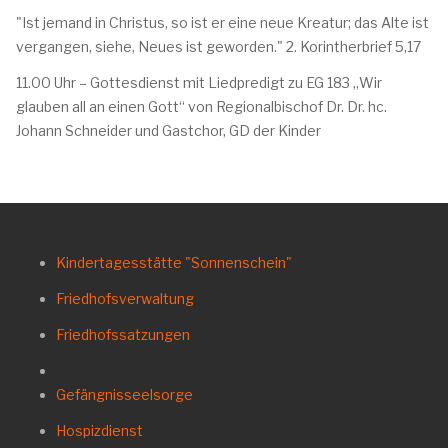
"Ist jemand in Christus, so ist er eine neue Kreatur; das Alte ist
vergangen, siehe, Neues ist geworden." 2. Korintherbrief 5,17
11.00 Uhr – Gottesdienst mit Liedpredigt zu EG 183 „Wir
glauben all an einen Gott“ von Regionalbischof Dr. Dr. hc.
Johann Schneider und Gastchor, GD der Kinder
Kindertagesstätte "Sonnenschein"
Friedhofsverwaltung
Friedhofssatzungen
Gefängnisseelsorge
Hospizdienst