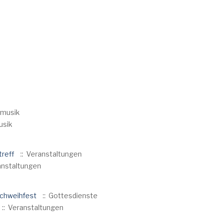
nmusik
usik
treff
:: Veranstaltungen
anstaltungen
rchweihfest
:: Gottesdienste
:: Veranstaltungen