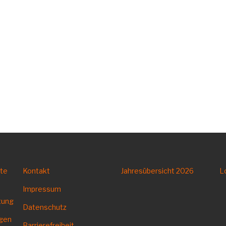
tte
Kontakt
Jahresübersicht
2026
L
Impressum
tung
Datenschutz
ngen
Barrierefreiheit