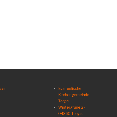
ogin
Evangelische
Kirchengemeinde
Torgau
Wintergrüne 2 •
04860 Torgau